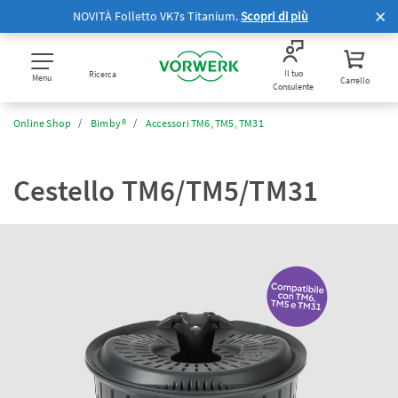
NOVITÀ Folletto VK7s Titanium.
Scopri di più
Il tuo
Ricerca
Menu
Carrello
Consulente
Online Shop
Bimby®
Accessori TM6, TM5, TM31
Cestello TM6/TM5/TM31