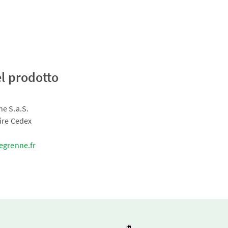
el prodotto
e S.a.S.
ire Cedex
egrenne.fr