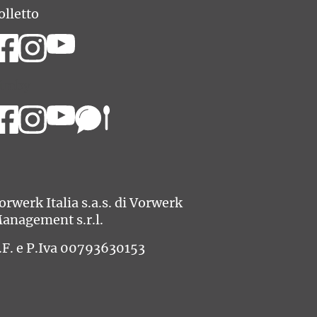
olletto
imby
orwerk Italia s.a.s. di Vorwerk
anagement s.r.l.
.F. e P.Iva 00793630153