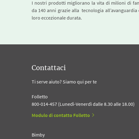
I nostri prodotti migliorano la vita di milioni di fa
da 140 anni grazie alla tecnologia all’avanguardia 
loro eccezionale durata.
Contattaci
Ti serve aiuto? Siamo qui per te
Folletto
800-014-457 (Lunedì-Venerdì dalle 8.30 alle 18.00)
Modulo di contatto Folletto
Bimby