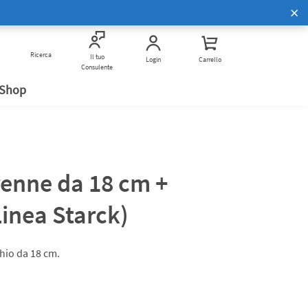
Scopri di più
Corsi di Cucina Bimby
to
Ricerca
Vivi Bimby insieme a noi
Verifica anti frode
Il tuo
Login
Carrello
Consulente
 Shop
renne da 18 cm +
inea Starck)
chio da 18 cm.