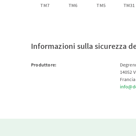
TM7
TM6
TM5
TM31
Informazioni sulla sicurezza d
Produttore:
Degrenn
14052 V
Francia
info@d