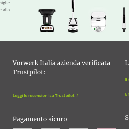
miglie
e alla
Vorwerk Italia azienda verificata
L
Trustpilot:
En
E
Leggi le recensioni su Trustpilot
S
Pagamento sicuro