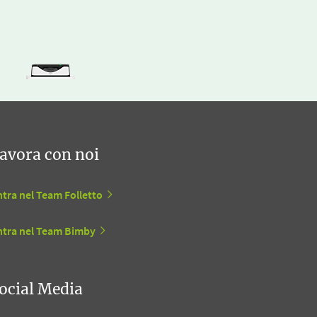
avora con noi
tra nel Team Folletto
ntra nel Team Bimby
ocial Media