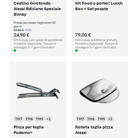
Cestino Girotondo
Kit Food a porter: Lunch
Alessi Edizione Speciale
Box + Set posate
Bimby
Prezzo più basso negli ultimi 30
giorni:
37,80 €
-34%
24,90 €
79,00 €
IVA inclusa, escl. spese di spedizione
IVA inclusa, spedizione gratuita
Prodotto disponibile. Tempo di
Prodotto disponibile. Tempo di
consegna: 5-7 giorni lavorativi.
consegna: 5-7 giorni lavorativi.
TM7
TM6
TM5
+1
TM7
TM6
TM5
+1
Pinza per teglie
Rotella taglia pizza
Paderno®
Alessi