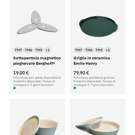
TM7
TM6
TM5
+1
TM7
TM6
TM5
+1
Sottopentola magnetico
Griglia in ceramica
pieghevole Berghoff®
Emile Henry
19,00 €
79,90 €
IVA inclusa, escl. spese di spedizione
IVA inclusa, spedizione gratuita
Prodotto disponibile. Tempo di
Prodotto disponibile. Tempo di
consegna: 5-7 giorni lavorativi.
consegna: 5-7 giorni lavorativi.