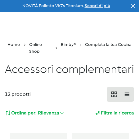
NOVITÀ Folletto VK7s Titanium.
Scopri di più
Salta al contenuto principale
Il tuo
consulente
Menu
Ricerca
Carrello
Home
Online
Bimby®
Completa la tua Cucina
Shop
Accessori complementari
12
prodotti
Ordina per:
Rilevanza
Filtra la ricerca