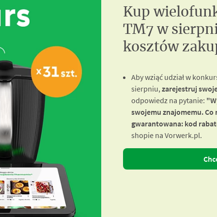
Kup wielofun
TM7 w sierpni
kosztów zaku
Aby wziąć udział w konku
sierpniu,
zarejestruj swoj
odpowiedz na pytanie:
"Wy
swojemu znajomemu. Co 
gwarantowana: kod rabato
shopie na Vorwerk.pl.
Chc