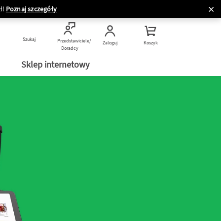
ł!
Poznaj szczegóły
Szukaj
Przedstawiciele/
Zaloguj
Koszyk
Doradcy
Sklep internetowy