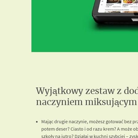
Wyjątkowy zestaw z d
naczyniem miksującym
Mając drugie naczynie, możesz gotować bez prz
potem deser? Ciasto i od razu krem? A może obi
szkoły na jutro? Działaj w kuchni szybciej – zys