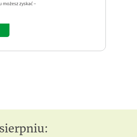
su możesz zyskać –
sierpniu: