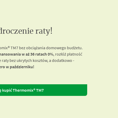
droczenie raty!
momix® TM7 bez obciążania domowego budżetu.
inansowania w aż 36 ratach 0%
, rozłóż płatność
raty bez ukrytych kosztów, a dodatkowo -
ero w październiku!
ę kupić Thermomix® TM7