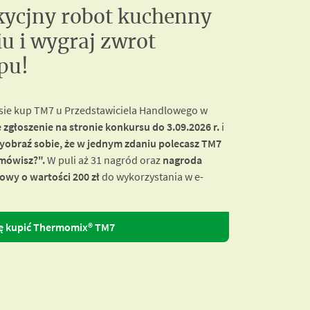
kycjny robot kuchenny
u i wygraj zwrot
pu!
rsie kup TM7 u Przedstawiciela Handlowego w
e zgłoszenie na stronie konkursu do 3.09.2026 r.
i
obraź sobie, że w jednym zdaniu polecasz TM7
mówisz?".
W puli aż 31 nagród oraz
nagroda
wy o wartości 200 zł
do wykorzystania w e-
ę kupić Thermomix® TM7