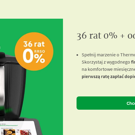
36 rat 0% + o
Spełnij marzenie o Ther
Skorzystaj z wygodnego
f
na komfortowe miesięczne 
pierwszą ratę zapłać dopi
Chc