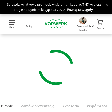
Sprawdź wyjątkowe promocje w sierpniu - kupując TM7 wybierz
drugie naczynie miksujące za 299 zł!
Poznaj szczegóły
Szukaj
Przedstawiciele/
Menu
Koszyk
Doradcy
O mnie
Zamów prezentację
Akcesoria
Współpraca