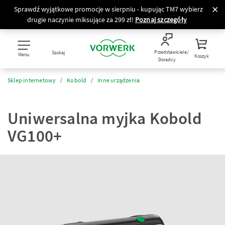
Sprawdź wyjątkowe promocje w sierpniu - kupując TM7 wybierz
drugie naczynie miksujące za 299 zł!
Poznaj szczegóły
Przedstawiciele/
Szukaj
Menu
Koszyk
Doradcy
Sklep internetowy
Kobold
Inne urządzenia
Uniwersalna myjka Kobold
VG100+