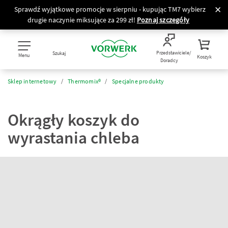
Sprawdź wyjątkowe promocje w sierpniu - kupując TM7 wybierz
drugie naczynie miksujące za 299 zł!
Poznaj szczegóły
Przedstawiciele/
Szukaj
Menu
Koszyk
Doradcy
Sklep internetowy
Thermomix®
Specjalne produkty
Okrągły koszyk do
wyrastania chleba