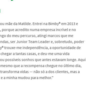
a
sou mãe da Matilde. Entrei na Bimby
®
em 2013 e
, porque acredito numa empresa incrível e no
ongo do meu percurso, atingi marcos que me
ndas, ser Junior Team Leader e, sobretudo, poder
y
®
trouxe-me independência, a oportunidade de
 chegar a tantas casas, e deu-me uma vida
nou possíveis sonhos que antes estavam longe. Aqui
 e mesmo que a recompensa chegue no último dia,
transforma vidas — não só a dos clientes, mas a
e a minha mudou para melhor."