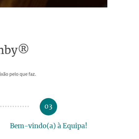
0:00 / 0:23
imby®
xão pelo que faz.
03
Bem-vindo(a) à Equipa!