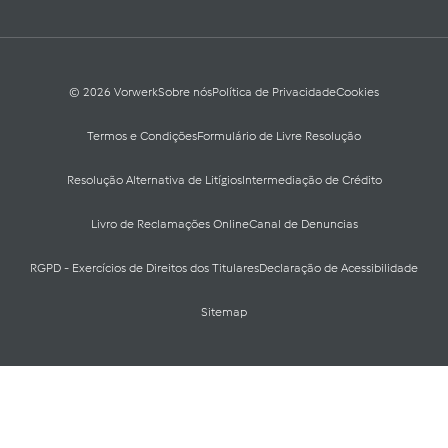
© 2026 Vorwerk
Sobre nós
Política de Privacidade
Cookies
Termos e Condições
Formulário de Livre Resolução
Resolução Alternativa de Litígios
Intermediação de Crédito
Livro de Reclamações Online
Canal de Denuncias
RGPD - Exercícios de Direitos dos Titulares
Declaração de Acessibilidade
Sitemap