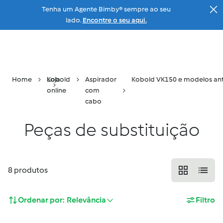
Tenha um Agente Bimby® sempre ao seu
Ir para a página principal
lado.
Encontre o seu aqui.
Menu
Pesquisar
Carrinho
Home
Loja
Kobold
Aspirador
Kobold VK150 e modelos ant
online
com
cabo
Peças de substituição
8
produtos
Ordenar por:
Relevância
Filtro