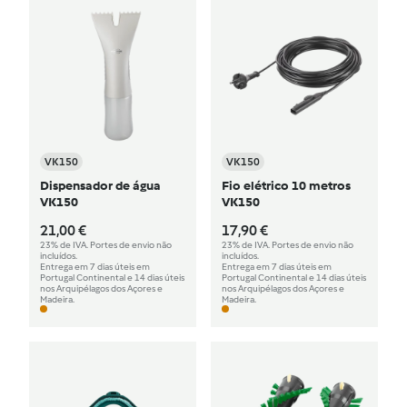
VK150
VK150
Dispensador de água
Fio elétrico 10 metros
VK150
VK150
21,00 €
17,90 €
23% de IVA. Portes de envio não
23% de IVA. Portes de envio não
incluídos.
incluídos.
Entrega em 7 dias úteis em
Entrega em 7 dias úteis em
Portugal Continental e 14 dias úteis
Portugal Continental e 14 dias úteis
nos Arquipélagos dos Açores e
nos Arquipélagos dos Açores e
Madeira.
Madeira.