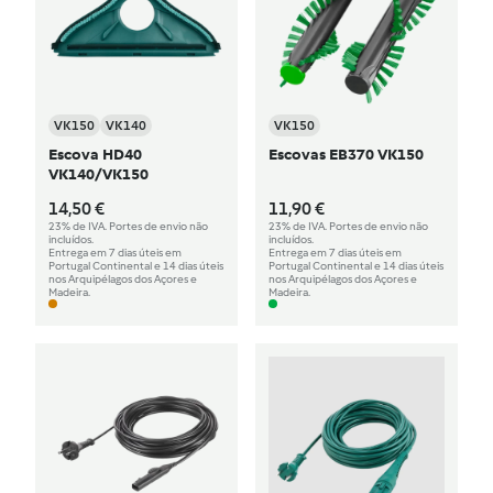
VK150
VK140
VK150
Escova HD40
Escovas EB370 VK150
VK140/VK150
14,50 €
11,90 €
23% de IVA. Portes de envio não
23% de IVA. Portes de envio não
incluídos.
incluídos.
Entrega em 7 dias úteis em
Entrega em 7 dias úteis em
Portugal Continental e 14 dias úteis
Portugal Continental e 14 dias úteis
nos Arquipélagos dos Açores e
nos Arquipélagos dos Açores e
Madeira.
Madeira.