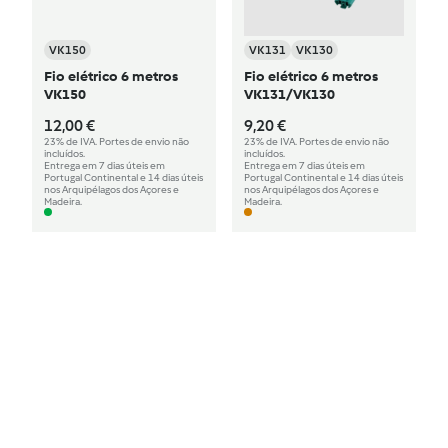
VK150
VK131
VK130
Fio elétrico 6 metros
Fio elétrico 6 metros
VK150
VK131/VK130
12,00 €
9,20 €
23% de IVA. Portes de envio não
23% de IVA. Portes de envio não
incluídos.
incluídos.
Entrega em 7 dias úteis em
Entrega em 7 dias úteis em
Portugal Continental e 14 dias úteis
Portugal Continental e 14 dias úteis
nos Arquipélagos dos Açores e
nos Arquipélagos dos Açores e
Madeira.
Madeira.