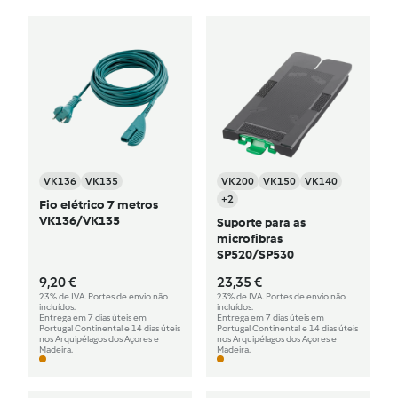
VK136
VK135
VK200
VK150
VK140
+2
Fio elétrico 7 metros
VK136/VK135
Suporte para as
microfibras
SP520/SP530
9,20 €
23,35 €
23% de IVA. Portes de envio não
23% de IVA. Portes de envio não
incluídos.
incluídos.
Entrega em 7 dias úteis em
Entrega em 7 dias úteis em
Portugal Continental e 14 dias úteis
Portugal Continental e 14 dias úteis
nos Arquipélagos dos Açores e
nos Arquipélagos dos Açores e
Madeira.
Madeira.