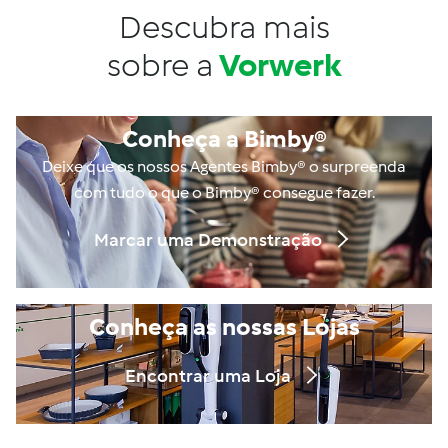
Descubra mais
sobre a
Vorwerk
Conheça a Bimby®
Deixe que os nossos Agentes Bimby® o surpreenda
com tudo o que o Bimby® consegue fazer.
Marcar uma Demonstração
Conheça as nossas Lojas
Encontrar uma Loja