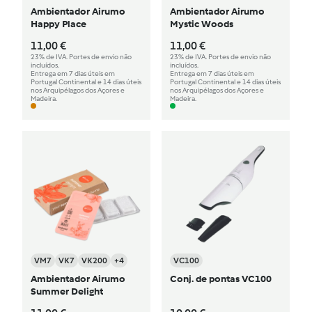
Ambientador Airumo
Ambientador Airumo
Happy Place
Mystic Woods
11,00 €
11,00 €
23% de IVA. Portes de envio não
23% de IVA. Portes de envio não
incluídos.
incluídos.
Entrega em 7 dias úteis em
Entrega em 7 dias úteis em
Portugal Continental e 14 dias úteis
Portugal Continental e 14 dias úteis
nos Arquipélagos dos Açores e
nos Arquipélagos dos Açores e
Madeira.
Madeira.
VM7
VK7
VK200
+4
VC100
Ambientador Airumo
Conj. de pontas VC100
Summer Delight