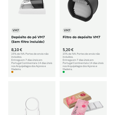
VM7
VM7
Depósito do pó VM7
Filtro do depósito VM7
(Sem filtro incluído)
8,10 €
5,20 €
23% de IVA. Portes de envio não
23% de IVA. Portes de envio não
incluídos.
incluídos.
Entrega em 7 dias úteis em
Entrega em 7 dias úteis em
Portugal Continental e 14 dias úteis
Portugal Continental e 14 dias úteis
nos Arquipélagos dos Açores e
nos Arquipélagos dos Açores e
Madeira.
Madeira.