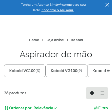
Tenha um Agente Bimby® sempre ao seu
Ir para a página principal
lado.
Encontre o seu aqui.
Menu
Pesquisar
Carrinho
Home
Loja online
Kobold
Aspirador de mão
Kobold VC100
(
3
)
Kobold VG100
(
9
)
Kobold V
26
produtos
Ordenar por:
Relevância
Filtro