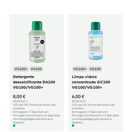
VG100+
VG100
VG100+
VG100
Detergente
Limpa vidros
descalcificante DA100
concentrado GC100
VG100/VG100+
VG100/VG100+
8,00 €
6,00 €
40,00 €/1 l
30,00 €/1 l
23% de IVA. Portes de envio não
23% de IVA. Portes de envio não
incluídos.
incluídos.
Entrega em 7 dias úteis em
Entrega em 7 dias úteis em
Portugal Continental e 14 dias úteis
Portugal Continental e 14 dias úteis
nos Arquipélagos dos Açores e
nos Arquipélagos dos Açores e
Madeira.
Madeira.