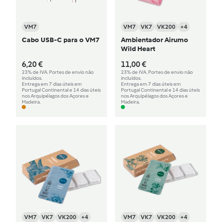
VM7
VM7
VK7
VK200
+4
Cabo USB-C para o VM7
Ambientador Airumo
Wild Heart
6,20 €
11,00 €
23% de IVA. Portes de envio não
23% de IVA. Portes de envio não
incluídos.
incluídos.
Entrega em 7 dias úteis em
Entrega em 7 dias úteis em
Portugal Continental e 14 dias úteis
Portugal Continental e 14 dias úteis
nos Arquipélagos dos Açores e
nos Arquipélagos dos Açores e
Madeira.
Madeira.
VM7
VK7
VK200
+4
VM7
VK7
VK200
+4