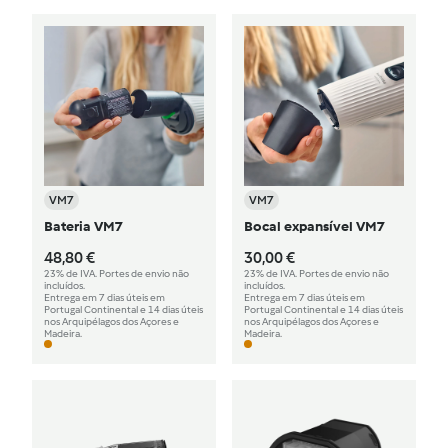
VM7
VM7
Bateria VM7
Bocal expansível VM7
48,80 €
30,00 €
23% de IVA. Portes de envio não
23% de IVA. Portes de envio não
incluídos.
incluídos.
Entrega em 7 dias úteis em
Entrega em 7 dias úteis em
Portugal Continental e 14 dias úteis
Portugal Continental e 14 dias úteis
nos Arquipélagos dos Açores e
nos Arquipélagos dos Açores e
Madeira.
Madeira.