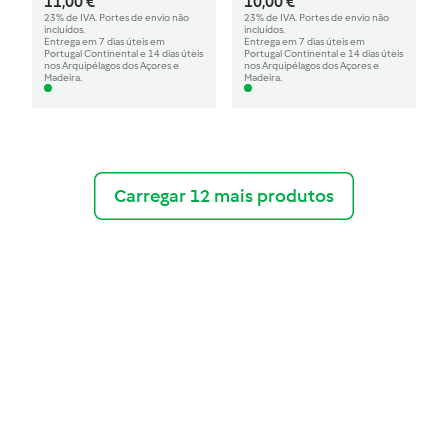
11,00 €
10,00 €
23% de IVA. Portes de envio não
23% de IVA. Portes de envio não
incluídos.
incluídos.
Entrega em 7 dias úteis em
Entrega em 7 dias úteis em
Portugal Continental e 14 dias úteis
Portugal Continental e 14 dias úteis
nos Arquipélagos dos Açores e
nos Arquipélagos dos Açores e
Madeira.
Madeira.
Carregar 12 mais produtos