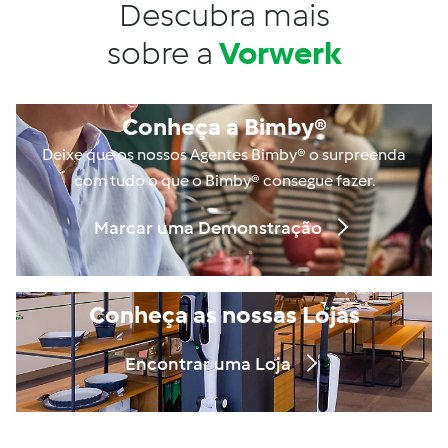
Descubra mais
sobre a
Vorwerk
Conheça a Bimby®
Deixe que os nossos Agentes Bimby® o surpreenda
com tudo o que o Bimby® consegue fazer.
Marcar uma Demonstração
Conheça as nossas Lojas
Encontrar uma Loja