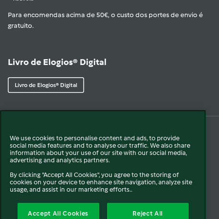
Para encomendas acima de 50€, o custo dos portes de envio é
gratuito.
Livro de Elogios® Digital
Livro de Elogios® Digital
We use cookies to personalise content and ads, to provide
© 2026 Vorwerk
Sobre nós
Política de Privacidade
Cookies
social media features and to analyse our traffic. We also share
information about your use of our site with our social media,
advertising and analytics partners.
Termos e Condições
Formulário de Livre Resolução
By clicking "Accept All Cookies", you agree to the storing of
cookies on your device to enhance site navigation, analyze site
Resolução Alternativa de Litígios
Intermediação de Crédito
usage, and assist in our marketing efforts..
Livro de Reclamações Online
Canal de Denuncias
Accept All Cookies
Reject All