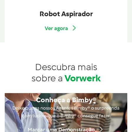
Robot Aspirador
Ver agora
Descubra mais
sobre a
Vorwerk
Conheça a Bimby®
Deixe que os nossos Agentes Bimby® o surpreenda
com tudo o que o Bimby® consegue fazer.
Marcar uma Demonstração