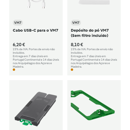
VM7
VM7
Cabo USB-C para o VM7
Depósito do pó VM7
(Sem filtro incluído)
6,20 €
8,10 €
23% de IVA. Portes de envio não
23% de IVA. Portes de envio não
incluídos.
incluídos.
Entrega em 7 dias úteis em
Entrega em 7 dias úteis em
Portugal Continental e 14 dias úteis
Portugal Continental e 14 dias úteis
nos Arquipélagos dos Açores e
nos Arquipélagos dos Açores e
Madeira.
Madeira.