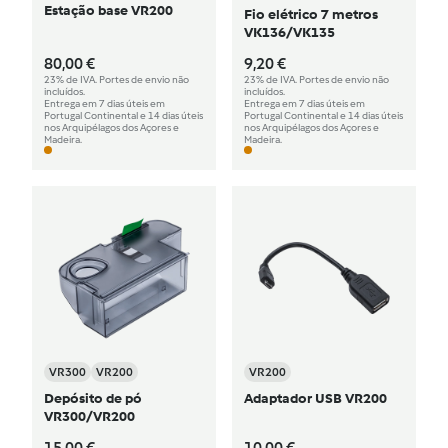
Estação base VR200
Fio elétrico 7 metros
VK136/VK135
80,00 €
9,20 €
23% de IVA. Portes de envio não
23% de IVA. Portes de envio não
incluídos.
incluídos.
Entrega em 7 dias úteis em
Entrega em 7 dias úteis em
Portugal Continental e 14 dias úteis
Portugal Continental e 14 dias úteis
nos Arquipélagos dos Açores e
nos Arquipélagos dos Açores e
Madeira.
Madeira.
VR300
VR200
VR200
Depósito de pó
Adaptador USB VR200
VR300/VR200
15,00 €
10,00 €