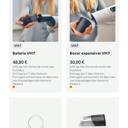
VM7
VM7
Bateria VM7
Bocal expansível VM7
48,80 €
30,00 €
23% de IVA. Portes de envio não
23% de IVA. Portes de envio não
incluídos.
incluídos.
Entrega em 7 dias úteis em
Entrega em 7 dias úteis em
Portugal Continental e 14 dias úteis
Portugal Continental e 14 dias úteis
nos Arquipélagos dos Açores e
nos Arquipélagos dos Açores e
Madeira.
Madeira.