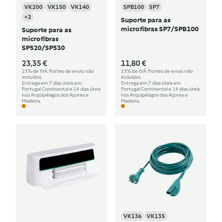
VK200
VK150
VK140
SPB100
SP7
+2
Suporte para as
microfibras SP7/SPB100
Suporte para as
microfibras
SP520/SP530
23,35 €
11,80 €
23% de IVA. Portes de envio não
23% de IVA. Portes de envio não
incluídos.
incluídos.
Entrega em 7 dias úteis em
Entrega em 7 dias úteis em
Portugal Continental e 14 dias úteis
Portugal Continental e 14 dias úteis
nos Arquipélagos dos Açores e
nos Arquipélagos dos Açores e
Madeira.
Madeira.
VK136
VK135