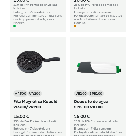
23% de IVA. Portes de envio não
23% de IVA. Portes de envio não
incluídos.
incluídos.
Entrega em 7 dias úteis em
Entrega em 7 dias úteis em
Portugal Continental e 14 dias úteis
Portugal Continental e 14 dias úteis
nos Arquipélagos dos Açores e
nos Arquipélagos dos Açores e
Madeira.
Madeira.
VR300
VR200
VB100
SPB100
Fita Magnética Kobold
Depósito de água
VR300/VR200
SPB100 VB100
15,00 €
25,00 €
23% de IVA. Portes de envio não
23% de IVA. Portes de envio não
incluídos.
incluídos.
Entrega em 7 dias úteis em
Entrega em 7 dias úteis em
Portugal Continental e 14 dias úteis
Portugal Continental e 14 dias úteis
nos Arquipélagos dos Açores e
nos Arquipélagos dos Açores e