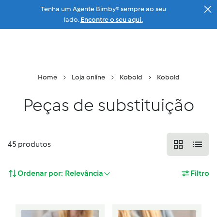
Tenha um Agente Bimby® sempre ao seu
Ir para a página principal
lado.
Encontre o seu aqui.
Menu
Pesquisar
Carrinho
Home
Loja online
Kobold
Kobold
Peças de substituição
45
produtos
Ordenar por:
Relevância
Filtro