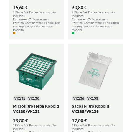
16,60 €
30,80 €
23% de IVA. Portes de envio não
23% de IVA. Portes de envio não
incluídos.
incluídos.
Entrega em 7 dias úteis em
Entrega em 7 dias úteis em
Portugal Continental e 14 dias úteis
Portugal Continental e 14 dias úteis
nos Arquipélagos dos Açores e
nos Arquipélagos dos Açores e
Madeira.
Madeira.
VK131
VK130
VK136
VK135
Microfiltro Hepa Kobold
Sacos Filtro Kobold
VK130/VK131
VK135/VK136
13,80 €
17,00 €
23% de IVA. Portes de envio não
23% de IVA. Portes de envio não
incluídos.
incluídos.