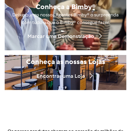
Conheça a Bimby®
Deixe que os nossos Agentes Bimby® o surpreenda
com tudo o que o Bimby® consegue fazer.
Marcar uma Demonstração
Conheça as nossas Lojas
Encontrar uma Loja