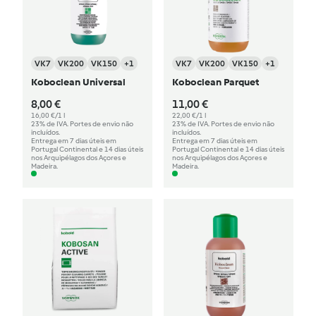
VK7
VK200
VK150
+1
VK7
VK200
VK150
+1
Koboclean Universal
Koboclean Parquet
8,00 €
11,00 €
16,00 €/1 l
22,00 €/1 l
23% de IVA. Portes de envio não
23% de IVA. Portes de envio não
incluídos.
incluídos.
Entrega em 7 dias úteis em
Entrega em 7 dias úteis em
Portugal Continental e 14 dias úteis
Portugal Continental e 14 dias úteis
nos Arquipélagos dos Açores e
nos Arquipélagos dos Açores e
Madeira.
Madeira.