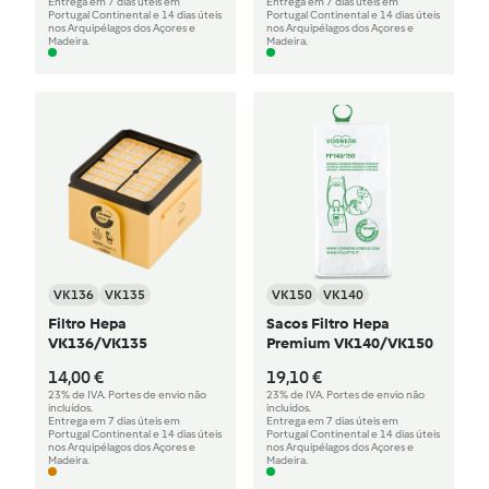
Entrega em 7 dias úteis em
Entrega em 7 dias úteis em
Portugal Continental e 14 dias úteis
Portugal Continental e 14 dias úteis
nos Arquipélagos dos Açores e
nos Arquipélagos dos Açores e
Madeira.
Madeira.
VK136
VK135
VK150
VK140
Filtro Hepa
Sacos Filtro Hepa
VK136/VK135
Premium VK140/VK150
14,00 €
19,10 €
23% de IVA. Portes de envio não
23% de IVA. Portes de envio não
incluídos.
incluídos.
Entrega em 7 dias úteis em
Entrega em 7 dias úteis em
Portugal Continental e 14 dias úteis
Portugal Continental e 14 dias úteis
nos Arquipélagos dos Açores e
nos Arquipélagos dos Açores e
Madeira.
Madeira.