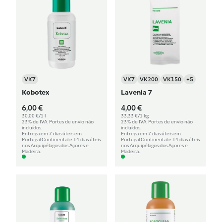
VK7
VK7
VK200
VK150
+5
Kobotex
Lavenia 7
6,00 €
4,00 €
30,00 €/1 l
33,33 €/1 kg
23% de IVA. Portes de envio não
23% de IVA. Portes de envio não
incluídos.
incluídos.
Entrega em 7 dias úteis em
Entrega em 7 dias úteis em
Portugal Continental e 14 dias úteis
Portugal Continental e 14 dias úteis
nos Arquipélagos dos Açores e
nos Arquipélagos dos Açores e
Madeira.
Madeira.