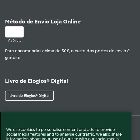
Método de Envio Loja Online
Via Direta
Para encomendas acima de 50€, o custo dos portes de envio é
gratuito.
Livro de Elogios® Digital
Livro de Elogios® Digital
We use cookies to personalise content and ads, to provide
© 2026 Vorwerk
Sobre nós
Política de Privacidade
Cookies
social media features and to analyse our traffic. We also share
information about your use of our site with our social media,