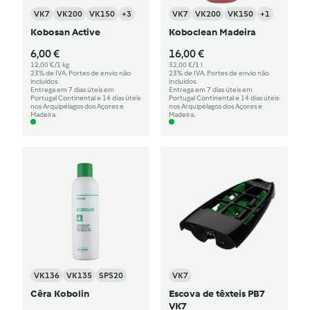
VK7
VK200
VK150
+3
VK7
VK200
VK150
+1
Kobosan Active
Koboclean Madeira
6,00 €
16,00 €
12,00 €/1 kg
32,00 €/1 l
23% de IVA. Portes de envio não
23% de IVA. Portes de envio não
incluídos.
incluídos.
Entrega em 7 dias úteis em
Entrega em 7 dias úteis em
Portugal Continental e 14 dias úteis
Portugal Continental e 14 dias úteis
nos Arquipélagos dos Açores e
nos Arquipélagos dos Açores e
Madeira.
Madeira.
VK136
VK135
SP520
VK7
Cêra Kobolin
Escova de têxteis PB7
VK7