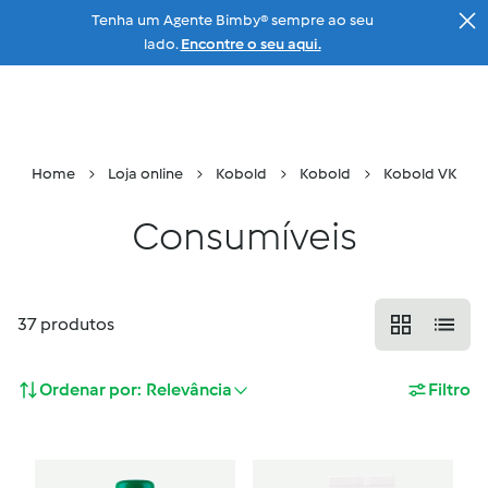
Tenha um Agente Bimby® sempre ao seu
Ir para a página principal
lado.
Encontre o seu aqui.
Menu
Pesquisar
Carrinho
Home
Loja online
Kobold
Kobold
Kobold VK
Consumíveis
37
produtos
Ordenar por:
Relevância
Filtro