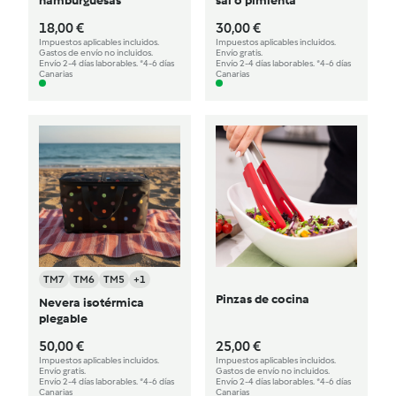
hamburguesas
sal o pimienta
18,00 €
30,00 €
Impuestos aplicables incluidos.
Impuestos aplicables incluidos.
Gastos de envío no incluidos.
Envío gratis.
Envío 2-4 días laborables. *4-6 días
Envío 2-4 días laborables. *4-6 días
Canarias
Canarias
TM7
TM6
TM5
+1
Pinzas de cocina
Nevera isotérmica
plegable
50,00 €
25,00 €
Impuestos aplicables incluidos.
Impuestos aplicables incluidos.
Envío gratis.
Gastos de envío no incluidos.
Envío 2-4 días laborables. *4-6 días
Envío 2-4 días laborables. *4-6 días
Canarias
Canarias