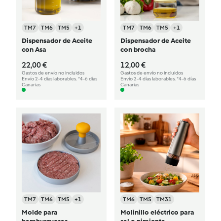
TM7
TM6
TM5
+1
TM7
TM6
TM5
+1
Dispensador de Aceite
Dispensador de Aceite
con Asa
con brocha
22,00 €
12,00 €
Gastos de envío no incluidos
Gastos de envío no incluidos
Envío 2-4 días laborables. *4-6 días
Envío 2-4 días laborables. *4-6 días
Canarias
Canarias
TM7
TM6
TM5
+1
TM6
TM5
TM31
Molde para
Molinillo eléctrico para