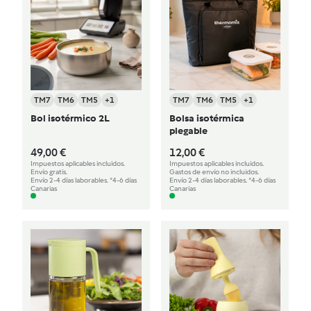
TM7
TM6
TM5
+1
TM7
TM6
TM5
+1
Bol isotérmico 2L
Bolsa isotérmica
plegable
49,00 €
12,00 €
Impuestos aplicables incluidos.
Impuestos aplicables incluidos.
Envío gratis.
Gastos de envío no incluidos.
Envío 2-4 días laborables. *4-6 días
Envío 2-4 días laborables. *4-6 días
Canarias
Canarias