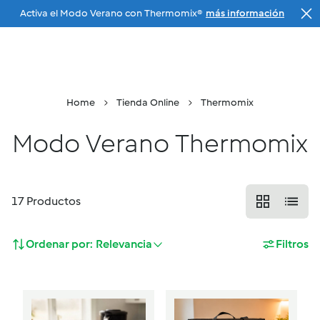
Activa el Modo Verano con Thermomix®
más información
Ir a la navegación principal
Tu Agente
Menu
Buscar
Cesta
Home
Tienda Online
Thermomix
Modo Verano Thermomix
17
Productos
Ordenar por:
Relevancia
Filtros