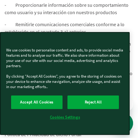
- Proporcionarle información sobre su comportamiento
como usuario y su interacción con nuestros productos
- Remitirle comunicaciones comerciales conforme a lo
establecido en el apartado 3.a) anterior.
En todo caso, tendrá derecho a revocar su consentimiento en
We use cookies to personalise content and ads, to provide social media
cualquier momento conforme a lo establecido en la presente
features and to analyse our traffic. We also share information about
política por correo electrónico dirigido a
your use of our site with our social media, advertising and analytics
protecciondedatos@vorwerk.es
o
partners.
datenschutzbeauftragter.corporate@vorwerk.de
o por correo
By clicking "Accept All Cookies", you agree to the storing of cookies on
postal a la dirección indicada en el aparado contacto.
your device to enhance site navigation, analyze site usage, and assist
in our marketing efforts..
d. Tratamiento de Selección de personal - Candidatos
Accept All Cookies
Reject All
En el supuesto que acceda a Portal de Candidatos de Vorwerk
https://jobs.vorwerkgroup.com/
y cumplimente los
Cookies Settings
formularios y/o facilite la información solicitada, Vorwerk
tratará sus datos de conformidad con lo establecido en la
Política de Privacidad de dicho Portal