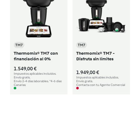
TM7
TM7
Thermomix® TM7 con
Thermomix® TM7 -
financiación al 0%
Disfruta sin límites
1.549,00 €
1.949,00 €
Impuestos aplicables incluidos.
Envío gratis.
Impuestos aplicables incluidos.
Envío 2-4 días laborables. *4-6 días
Envío gratis.
Canarias
Contacta con tu Agente Comercial