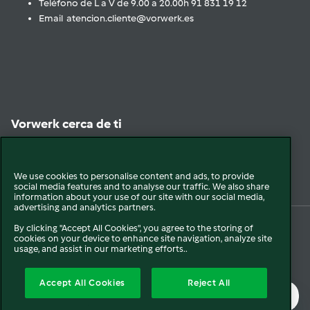
Teléfono de L a V de 9.00 a 20.00h 91 831 19 12
Email atencion.cliente@vorwerk.es
Vorwerk cerca de ti
Encuéntranos
We use cookies to personalise content and ads, to provide
social media features and to analyse our traffic. We also share
information about your use of our site with our social media,
advertising and analytics partners.
By clicking "Accept All Cookies", you agree to the storing of
cookies on your device to enhance site navigation, analyze site
© 2026 Vorwerk
Legal y Sostenibilidad
Política de privacidad
usage, and assist in our marketing efforts..
Política de Cookies
Condiciones Generales
Condiciones Promociones
Accept All Cookies
Reject All
Formulario de Desistimiento
Canal interno de comunicación
Mapa del sitio