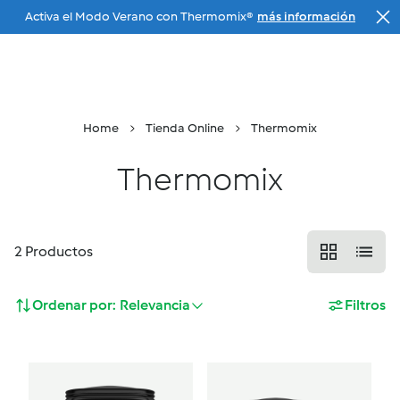
Activa el Modo Verano con Thermomix®
más información
Ir a la navegación principal
Tu Agente
Menu
Buscar
Cesta
Home
Tienda Online
Thermomix
Thermomix
2
Productos
Ordenar por:
Relevancia
Filtros