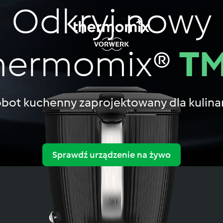
Odkryj nowy
hermomix®
T
bot kuchenny zaprojektowany dla kulina
Sprawdź urządzenie na żywo