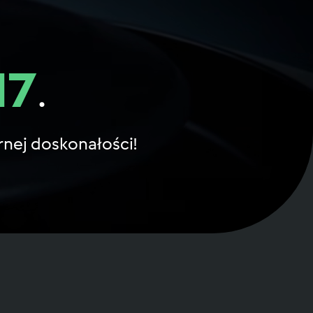
M7
.
rnej doskonałości!