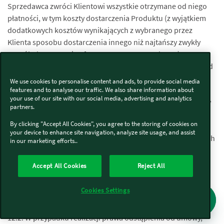
Sprzedawca zwróci Klientowi wszystkie otrzymane od niego
płatności, w tym koszty dostarczenia Produktu (z wyjątkiem
dodatkowych kosztów wynikających z wybranego przez
Klienta sposobu dostarczenia innego niż najtańszy zwykły
sposób dostarczenia oferowany przez Sprzedawcę),
niezwłocznie, a w każdym przypadku nie później niż 14 dni od
dnia, w którym Sprzedawca został poinformowany o decyzji
We use cookies to personalise content and ads, to provide social media
Klienta o wykonaniu prawa odstąpienia od niniejszej umowy.
features and to analyse our traffic. We also share information about
your use of our site with our social media, advertising and analytics
Zwrot płatności nastąpi przy użyciu takich samych sposobów
partners.
płatności, jakie zostały przez Klienta użyte w pierwotnej
By clicking "Accept All Cookies", you agree to the storing of cookies on
transakcji, chyba że Klient wyraźnie zgodził się na inne
your device to enhance site navigation, analyze site usage, and assist
rozwiązanie; w każdym przypadku Klient nie poniesie żadnych
in our marketing efforts..
opłat w związku z tym sposobem zwrotu płatności.
Sprzedawca może wstrzymać się ze zwrotem płatności do
Accept All Cookies
Reject All
czasu otrzymania Produktu lub do czasu dostarczenia
Sprzedawcy dowodu jego odesłania, w zależności od tego,
Cookies Settings
które zdarzenie nastąpi wcześniej.
12.2. W przypadku realizacji prawa odstąpienia od umowy,