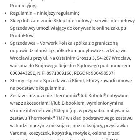
Promocyjny;
Regulamin – niniejszy regulamin;
Sklep lub zamiennie Sklep Internetowy– serwis internetowy
Sprzedawcy umożliwiający dokonywanie online zakupu
Produktów;
Sprzedawca – Vorwerk Polska spółka z ograniczoną
odpowiedzialnością spółka komandytowa z siedzibą we
Wrocławiu przy ul. Na Ostatnim Groszu 3, 54-207 Wrocław,
wpisana do Krajowego Rejestru Sądowego pod numerem
0000443251, NIP: 8971009166, REGON: 930498537;
Strony - łącznie Sprzedawca i Klient, którzy zawarli umowę
na podstawie Regulaminu.
Zestaw - urządzenie Thermomix® lub Kobold® nabywane
wraz z akcesoriami i/lub E-bookiem, wymienionymi na
stronie internetowej Sklepu (np. w przypadku nabywania
zestawu Thermomix® TM7 w skład podstawowego zestawu
wchodzi: naczynie miksujące, nóż miksujący, przystawka
Varoma, koszyczek, kopystka, motylek, osłona przed