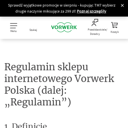
Sprawdź wyjątkowe promocje w sierpniu - kupując TM7 wybierz
drugie naczynie miksujące za 299 zł!
Poznaj szczegóły
Przedstawiciele/
Szukaj
Menu
Koszyk
Doradcy
Regulamin sklepu
internetowego Vorwerk
Polska (dalej:
„Regulamin”)
1. Definicje