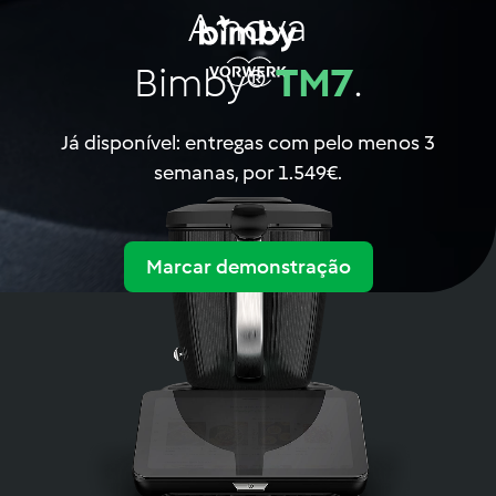
A nova
Bimby®
TM7
.
Já disponível: entregas com pelo menos 3
semanas, por 1.549€.
Marcar demonstração