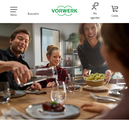
Mis
Buscador
Menú
Cesta
agentes