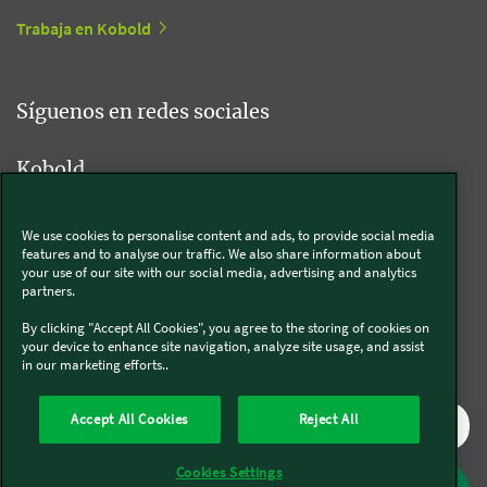
Trabaja en Kobold
Síguenos en redes sociales
Kobold
We use cookies to personalise content and ads, to provide social media
features and to analyse our traffic. We also share information about
Thermomix®
your use of our site with our social media, advertising and analytics
partners.
By clicking "Accept All Cookies", you agree to the storing of cookies on
your device to enhance site navigation, analyze site usage, and assist
in our marketing efforts..
Legal y Sostenibilidad
Política de privacidad
Política de cookies
Accept All Cookies
Reject All
Condiciones generales
Condiciones Promociones
Formulario de desistimiento
Canal interno de comunicación
Cookies Settings