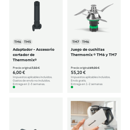
TM6
TM5
TM7
TM6
Adaptador - Accesorio
Juego de cuchillas
cortador de
Thermomix ® TM6 y TM7
Thermomix®
Precio original:
7,50 €
Precio original:
69,00 €
6,00 €
55,20 €
Impuestos aplicables incluidos.
Impuestos aplicables incluidos.
Gastos de envío no incluidos.
Envío gratis.
Entrega en 2-3 semanas.
Entrega en 1-2 semanas