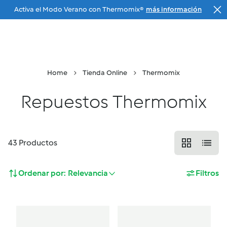
Activa el Modo Verano con Thermomix®
más información
Ir a la navegación principal
Tu Agente
Menu
Buscar
Cesta
Home
Tienda Online
Thermomix
Repuestos Thermomix
43
Productos
Ordenar por:
Relevancia
Filtros