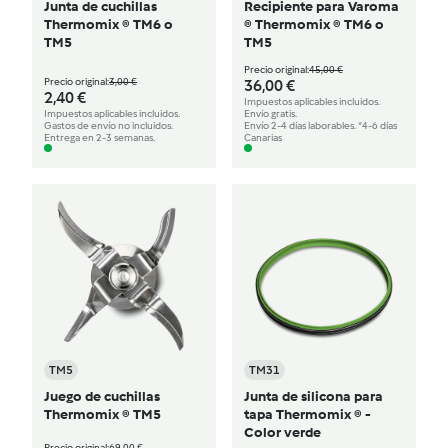
Junta de cuchillas
Recipiente para Varoma
Thermomix ® TM6 o
® Thermomix ® TM6 o
TM5
TM5
Precio original:
45,00 €
Precio original:
3,00 €
36,00 €
2,40 €
Impuestos aplicables incluidos.
Impuestos aplicables incluidos.
Envío gratis.
Gastos de envío no incluidos.
Envío 2-4 días laborables. *4-6 días
Entrega en 2-3 semanas.
Canarias
TM5
TM31
Juego de cuchillas
Junta de silicona para
Thermomix ® TM5
tapa Thermomix ® -
Color verde
Precio original:
69,00 €