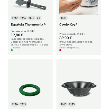
TM7
TM6
TM5
+1
TM5
Espátula Thermomix ®
Cook-Key®
Precio original:
16,00 €
Precio original:
129,00 €
12,80 €
89,00 €
Impuestos aplicables incluidos.
Gastos de envío no incluidos.
Impuestos aplicables incluidos.
Envío 2-4 días laborables. *4-6 días
Envío gratis.
Canarias
No está disponible.
TM6
TM5
TM6
TM5