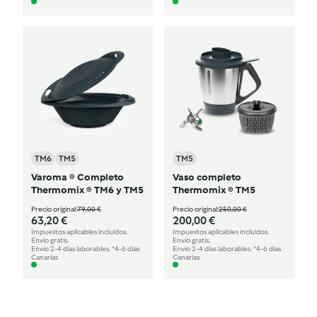
TM6
TM5
TM5
Varoma ® Completo
Vaso completo
Thermomix ® TM6 y TM5
Thermomix ® TM5
Precio original:
79,00 €
Precio original:
250,00 €
63,20 €
200,00 €
Impuestos aplicables incluidos.
Impuestos aplicables incluidos.
Envío gratis.
Envío gratis.
Envío 2-4 días laborables. *4-6 días
Envío 2-4 días laborables. *4-6 días
Canarias
Canarias