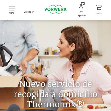
Mis
Buscador
Menú
Cesta
agentes
Nuevo servicio de
recogida a domicilio
Thermomix®