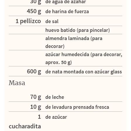
30 g
de agua de azahar
450 g
de harina de fuerza
1 pellizco
de sal
huevo batido (para pincelar)
almendra laminada (para
decorar)
azúcar humedecida (para decorar,
aprox. 50 g)
600 g
de nata montada con azúcar glass
Masa
70 g
de leche
10 g
de levadura prensada fresca
1
de azúcar
cucharadita