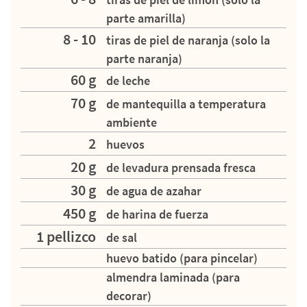
parte amarilla)
8 - 10
tiras de piel de naranja (solo la
parte naranja)
60 g
de leche
70 g
de mantequilla a temperatura
ambiente
2
huevos
20 g
de levadura prensada fresca
30 g
de agua de azahar
450 g
de harina de fuerza
1 pellizco
de sal
huevo batido (para pincelar)
almendra laminada (para
decorar)