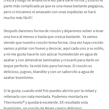
crezca y luego se amasa otra vez para darle forma ;) Esta es la
parte más complicada ya que es una masa bastante pegajosa,
pero si iniciamos el amasado con unas espátulas se hará
mucho más fácil!!
Después daremos forma de roscón y dejaremos volver a levar
una hora al menos o hasta que crezca bastante. Ya vamos
viendo que nuestro roscón toma forma. Una vez haya crecido
vamos a pintar con huevo y decorar, aquí cada uno a su estilo,
a mi me gusta hacerlo con azúcar humedecido en agua de
azahar y con almendras laminadas y crocanti para darle un
toque perfecto. Ya está listo para hornear. El roscón es
delicioso, jugoso, blandito y con un saborcito a agua de
azahar buenísimo.
Si te gusta, cuando esté frío puedes abrirlo por la mitad y
rellenarlo con nata montada. Podemos montarla en
Thermomix® y quedará excelente. Eñ resultado esta
buenísimo, un roscón de Reyes casero delicioso.