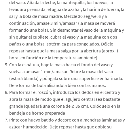
del vaso. Añada la leche, la mantequilla, los huevos, la
levadura prensada, el agua de azahar, la harina de fuerza, la
sal y la bola de masa madre. Mezcle 30 seg/vel 6 y a
continuación, amase 3 min/amasar (la masa se moverá
formando una bola). Sin desmontar el vaso de la máquina y
sin quitar el cubilete, cubra el vaso y la máquina con dos
paños o una bolsa isotérmica para congelados. Déjelo
reposar hasta que la masa salga por la abertura (aprox. 1
hora, en función de la temperatura ambiente).
Con la espátula, baje la masa hacia el fondo del vaso y
vuelva a amasar 1 min/amasar. Retire la masa del vaso
(estará blanda) y póngala sobre una superficie enharinada.
Dele forma de bola alisándola bien con las manos.
Para formar el roscón, introduzca los dedos en el centro y
abra la masa de modo que el agujero central sea bastante
grande (quedará una corona de Ø 35 cm). Colóquelo en la
bandeja de horno preparada
Pinte con huevo batido y decore con almendras laminadas y
azúcar humedecido. Deje reposar hasta que doble su