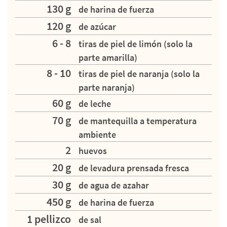
130 g
de harina de fuerza
120 g
de azúcar
6 - 8
tiras de piel de limón (solo la
parte amarilla)
8 - 10
tiras de piel de naranja (solo la
parte naranja)
60 g
de leche
70 g
de mantequilla a temperatura
ambiente
2
huevos
20 g
de levadura prensada fresca
30 g
de agua de azahar
450 g
de harina de fuerza
1 pellizco
de sal