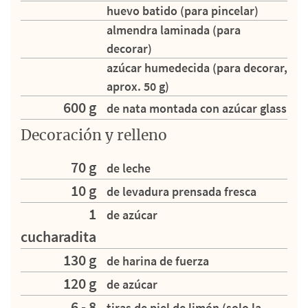
huevo batido (para pincelar)
almendra laminada (para
decorar)
azúcar humedecida (para decorar,
aprox. 50 g)
600 g
de nata montada con azúcar glass
Decoración y relleno
70 g
de leche
10 g
de levadura prensada fresca
1
de azúcar
cucharadita
130 g
de harina de fuerza
120 g
de azúcar
6 - 8
tiras de piel de limón (solo la