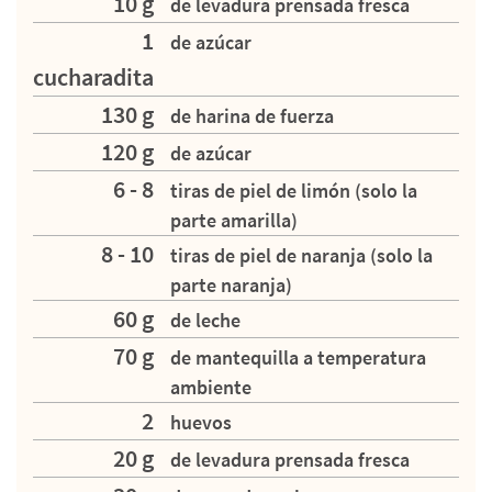
10 g
de levadura prensada fresca
1
de azúcar
cucharadita
130 g
de harina de fuerza
120 g
de azúcar
6 - 8
tiras de piel de limón (solo la
parte amarilla)
8 - 10
tiras de piel de naranja (solo la
parte naranja)
60 g
de leche
70 g
de mantequilla a temperatura
ambiente
2
huevos
20 g
de levadura prensada fresca