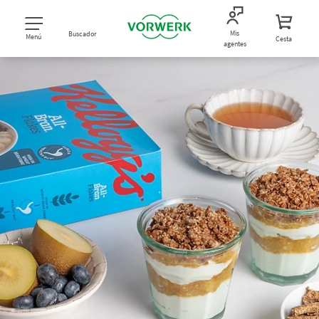
Mis
Buscador
Menú
Cesta
agentes