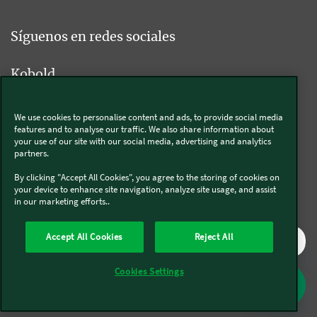
Síguenos en redes sociales
Kobold
We use cookies to personalise content and ads, to provide social media
features and to analyse our traffic. We also share information about
Thermomix®
your use of our site with our social media, advertising and analytics
partners.
By clicking "Accept All Cookies", you agree to the storing of cookies on
your device to enhance site navigation, analyze site usage, and assist
in our marketing efforts..
Legal y Sostenibilidad
Política de privacidad
Política de cookies
Accept All Cookies
Reject All
Condiciones generales
Condiciones Promociones
Formulario de desistimiento
Canal interno de comunicación
Cookies Settings
Mapa del sitio
Declaración de Accesibilidad
Reglamento de datos