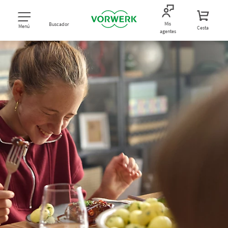
Mis
Buscador
Menú
Cesta
agentes