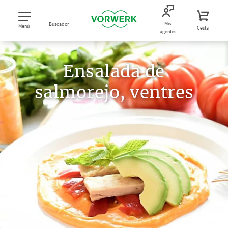
Mis
Buscador
Menú
Cesta
agentes
Ensalada de
salmorejo, ventres