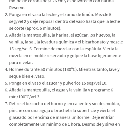
molde de corona de Ø 26 cm y espolvoréelo con harina.
Reserve.
Ponga en el vaso la leche y el zumo de limón. Mezcle 5
seg/vel 2 y deje reposar dentro del vaso hasta que la leche
se corte (aprox. 5 minutos).
Añada la mantequilla, la harina, el azúcar, los huevos, la
vainilla, la sal, la levadura química y el bicarbonato y mezcle
15 seg/vel 6. Termine de mezclar con la espátula. Vierta la
mezcla en el molde reservado y golpee la base ligeramente
para nivelar.
Hornee durante 50 minutos (180ºC). Mientras tanto, lave y
seque bien el vaso.
Ponga en el vaso el azucar y pulverice 15 seg/vel 10.
Añada la mantequilla, el agua y la vainilla y programe 6
min/100°C/vel 3.
Retire el bizcocho del horno y, en caliente y sin desmoldar,
pinche con una aguja o brocheta la superficie y vierta el
glaseado por encima de manera uniforme. Deje enfriar
completamente un mínimo de 1 hora. Desmolde y sirva en