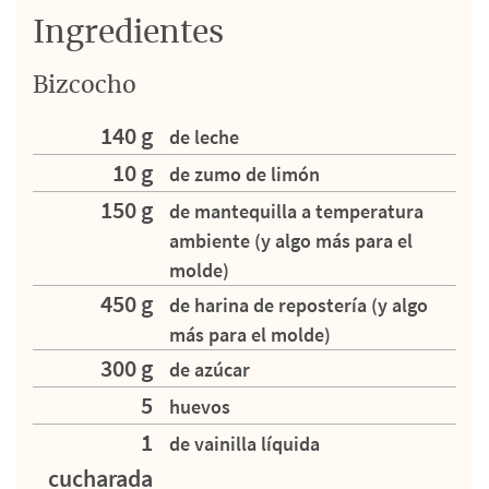
Ingredientes
Bizcocho
140 g
de leche
10 g
de zumo de limón
150 g
de mantequilla a temperatura
ambiente (y algo más para el
molde)
450 g
de harina de repostería (y algo
más para el molde)
300 g
de azúcar
5
huevos
1
de vainilla líquida
cucharada