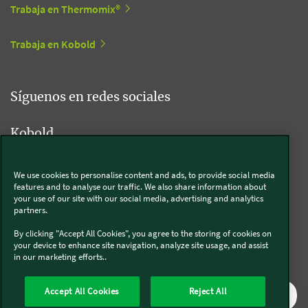
Trabaja en Thermomix®
Trabaja en Kobold
Síguenos en redes sociales
Kobold
We use cookies to personalise content and ads, to provide social media
features and to analyse our traffic. We also share information about
Thermomix®
your use of our site with our social media, advertising and analytics
partners.
By clicking "Accept All Cookies", you agree to the storing of cookies on
your device to enhance site navigation, analyze site usage, and assist
in our marketing efforts..
Legal y Sostenibilidad
Política de privacidad
Política de cookies
Accept All Cookies
Reject All
Condiciones generales
Condiciones Promociones