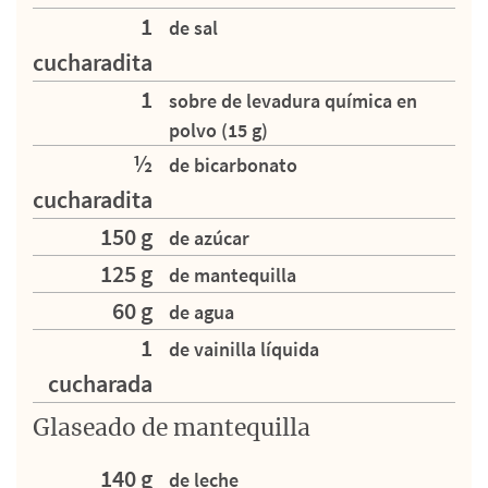
1
de sal
cucharadita
1
sobre de levadura química en
polvo (15 g)
½
de bicarbonato
cucharadita
150 g
de azúcar
125 g
de mantequilla
60 g
de agua
1
de vainilla líquida
cucharada
Glaseado de mantequilla
140 g
de leche