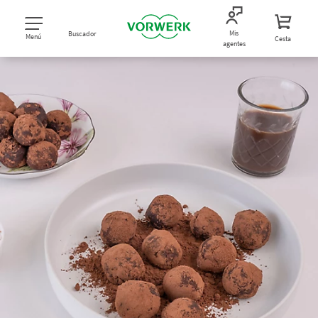
Mis
Buscador
Menú
Cesta
agentes