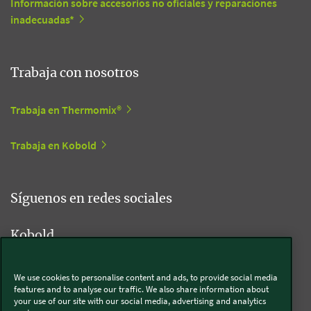
Información sobre accesorios no oficiales y reparaciones
inadecuadas*
Trabaja con nosotros
Trabaja en Thermomix®
Trabaja en Kobold
Síguenos en redes sociales
Kobold
We use cookies to personalise content and ads, to provide social media
features and to analyse our traffic. We also share information about
Thermomix®
your use of our site with our social media, advertising and analytics