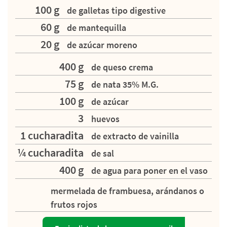
100 g
de galletas tipo digestive
60 g
de mantequilla
20 g
de azúcar moreno
400 g
de queso crema
75 g
de nata 35% M.G.
100 g
de azúcar
3
huevos
1 cucharadita
de extracto de vainilla
¼ cucharadita
de sal
400 g
de agua para poner en el vaso
mermelada de frambuesa, arándanos o
frutos rojos