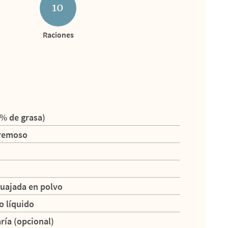
10
Raciones
5% de grasa)
cremoso
cuajada en polvo
o líquido
ría (opcional)