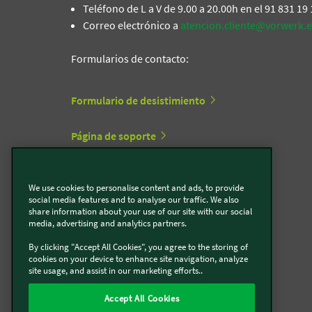
Teléfono de L a V de 9.00 a 20.00h en el 91 831 19
Correo electrónico a
atencion.cliente@vorwerk.e
Formularios de contacto:
Formulario de desistimiento
Página de soporte
Formulario de contacto Thermomix®
We use cookies to personalise content and ads, to provide
social media features and to analyse our traffic. We also
Formulario de contacto Kobold
share information about your use of our site with our social
media, advertising and analytics partners.
By clicking "Accept All Cookies", you agree to the storing of
cookies on your device to enhance site navigation, analyze
Vorwerk cerca de ti
site usage, and assist in our marketing efforts..
Accept All Cookies
Encuéntranos