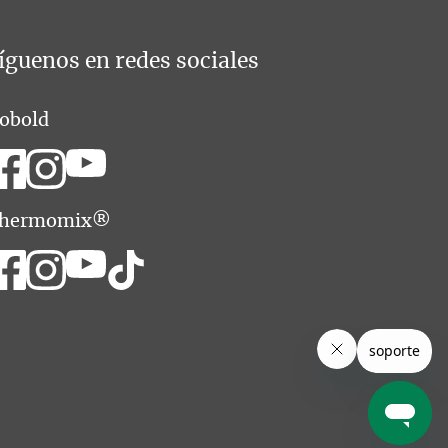
íguenos en redes sociales
obold
hermomix®