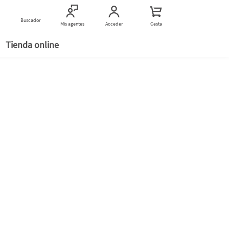
Encuentranos
Buscador
Buscar establecimientos
Mis agentes
Acceder
Cesta
Tienda online