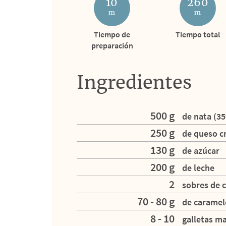
10
260
m
m
Tiempo de
Tiempo total
preparación
Ingredientes
500 g
de nata (3
250 g
de queso 
130 g
de azúcar
200 g
de leche
2
sobres de 
70 - 80 g
de caramel
8 - 10
galletas ma