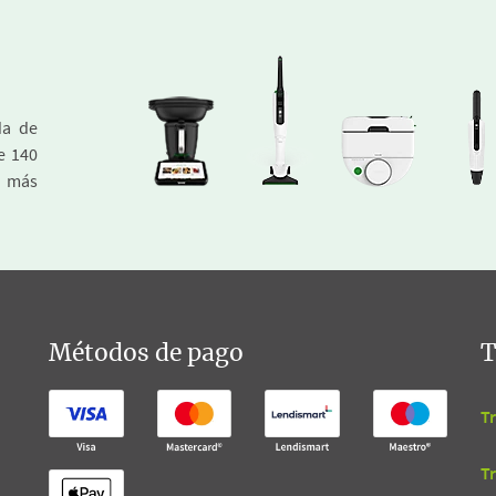
da de
e 140
a más
Métodos de pago
T
T
T