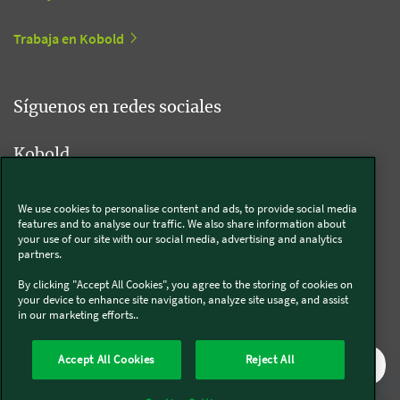
Trabaja en Kobold
Síguenos en redes sociales
Kobold
We use cookies to personalise content and ads, to provide social media
features and to analyse our traffic. We also share information about
Thermomix®
your use of our site with our social media, advertising and analytics
partners.
By clicking "Accept All Cookies", you agree to the storing of cookies on
your device to enhance site navigation, analyze site usage, and assist
in our marketing efforts..
Legal y Sostenibilidad
Política de privacidad
Política de cookies
Accept All Cookies
Reject All
Condiciones generales
Condiciones Promociones
Formulario de desistimiento
Canal interno de comunicación