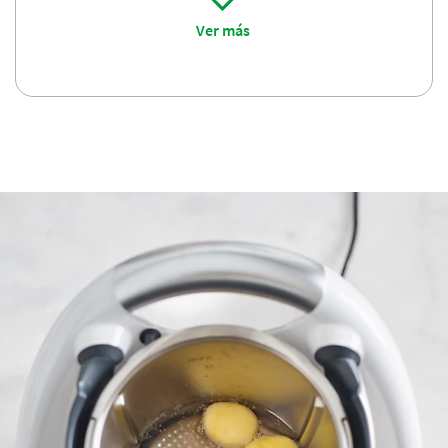
Atrévete con la cocción lenta:
conseguirás la textura
Ver más
y el sabor del cocinado tradicional a fuego lento, sin
tener que preocuparte por el tiempo, mantener la
temperatura correcta, ni de remover. ​
Impresiona con la cocción al vacío:
cocina los
ingredientes de forma delicada y homogénea
durante largos periodos de tiempo. Disfruta de
preparaciones intensas, nutritivas y sabrosas.​