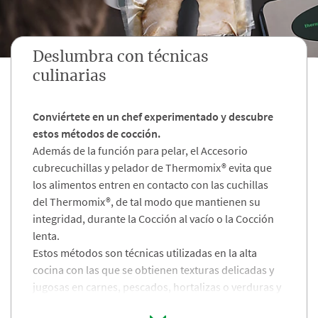
Deslumbra con técnicas
culinarias
Conviértete en un chef experimentado y descubre
estos métodos de cocción​.
Además de la función para pelar, el Accesorio
cubrecuchillas y pelador de Thermomix® evita que
los alimentos entren en contacto con las cuchillas
del Thermomix®, de tal modo que mantienen su
integridad, durante la Cocción al vacío o la Cocción
lenta.​
Estos métodos son técnicas utilizadas en la alt
a
cocina con las que se obtienen texturas delicadas y
jugosas en carnes, pescados, hortalizas o verduras y
que están disponibles a través de TM6 y sus modos.​