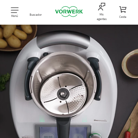
Mis
Buscador
Menú
Cesta
agentes