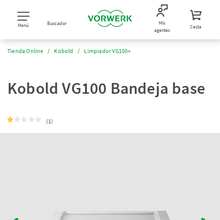
Mis
Buscador
Menú
Cesta
agentes
Tienda Online
Kobold
Limpiador VG100+
Kobold VG100 Bandeja base
(1)