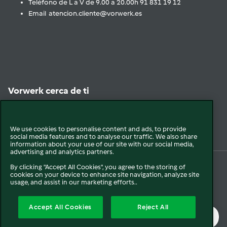
Teléfono de L a V de 9.00 a 20.00h 91 831 19 12
Email atencion.cliente@vorwerk.es
Vorwerk cerca de ti
Encuéntranos
We use cookies to personalise content and ads, to provide
social media features and to analyse our traffic. We also share
information about your use of our site with our social media,
advertising and analytics partners.
By clicking "Accept All Cookies", you agree to the storing of
cookies on your device to enhance site navigation, analyze site
© 2026 Vorwerk
Legal y Sostenibilidad
Política de privacidad
usage, and assist in our marketing efforts..
Política de Cookies
Condiciones Generales
Condiciones Promociones
Accept All Cookies
Reject All
Formulario de Desistimiento
Canal interno de comunicación
Mapa del sitio