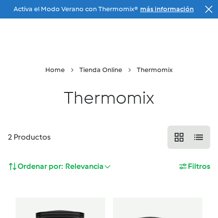
Activa el Modo Verano con Thermomix®
más información
Ir a la navegación principal
Tu Agente
Menu
Buscar
Cesta
Home
Tienda Online
Thermomix
Thermomix
2
Productos
Ordenar por:
Relevancia
Filtros