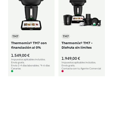
TM7
TM7
Thermomix® TM7 con
Thermomix® TM7 -
financiación al 0%
Disfruta sin límites
1.549,00 €
1.949,00 €
Impuestos aplicables incluidos.
Envío gratis.
Impuestos aplicables incluidos.
Envío 2-4 días laborables. *4-6 días
Envío gratis.
Canarias
Contacta con tu Agente Comercial