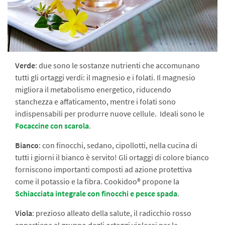
Verde
: due sono le sostanze nutrienti che accomunano
tutti gli ortaggi verdi: il magnesio e i folati. Il magnesio
migliora il metabolismo energetico, riducendo
stanchezza e affaticamento, mentre i folati sono
indispensabili per produrre nuove cellule. Ideali sono le
Focaccine con scarola
.
Bianco
: con finocchi, sedano, cipollotti, nella cucina di
tutti i giorni il bianco è servito! Gli ortaggi di colore bianco
forniscono importanti composti ad azione protettiva
come il potassio e la fibra. Cookidoo® propone la
Schiacciata integrale con finocchi e pesce spada
.
Viola
: prezioso alleato della salute, il radicchio rosso
appartiene al gruppo degli ortaggi violacei per la