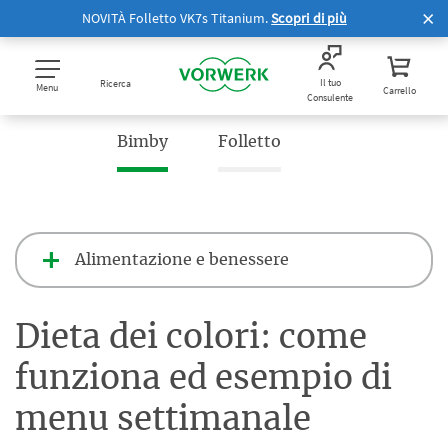
NOVITÀ Folletto VK7s Titanium.
Scopri di più
Il tuo
Ricerca
Menu
Carrello
Consulente
Bimby
Folletto
Alimentazione e benessere
Dieta dei colori: come
funziona ed esempio di
menu settimanale