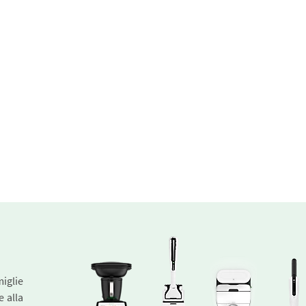
miglie
e alla