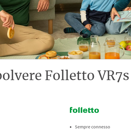
olvere Folletto VR7s
Sempre connesso