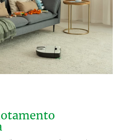
vuotamento
​