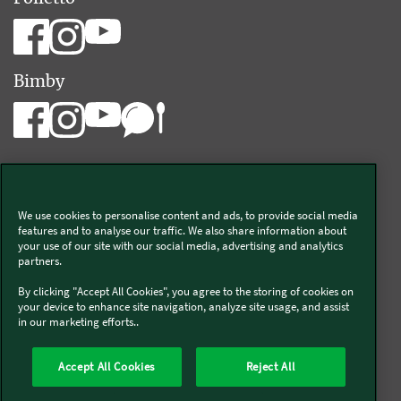
Bimby
We use cookies to personalise content and ads, to provide social media
Vorwerk Italia s.a.s. di Vorwerk Management s.r.l.
features and to analyse our traffic. We also share information about
your use of our site with our social media, advertising and analytics
C.F. e P.Iva 00793630153
partners.
Chi siamo
Informativa Privacy & Cookies
By clicking "Accept All Cookies", you agree to the storing of cookies on
your device to enhance site navigation, analyze site usage, and assist
Licenza dati ai sensi del Regolamento UE-2023/2854
in our marketing efforts..
Condizioni Generali di Vendita
Informazioni Legali
Diritto di Recesso
Imprint
Modello Organizzativo
Codice Etico
Salute e Sicurezza
Accept All Cookies
Reject All
Segnalazioni (whistleblowing)
Dichiarazione di Accessibilità
Verifica prodotti bloccati Bimby
Verifica prodotti Folletto