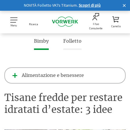
NOVITÀ Folletto VK7s Titanium.
Scopri di più
Il tuo
Ricerca
Menu
Carrello
Consulente
Bimby
Folletto
Alimentazione e benessere
Tisane fredde per restare
idratati d’estate: 3 idee