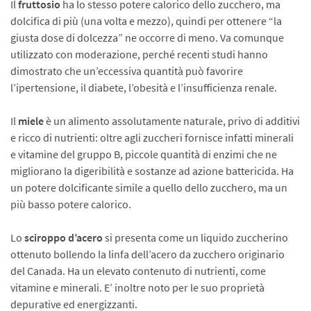
Il
fruttosio
ha lo stesso potere calorico dello zuc­chero, ma
dolcifica di più (una volta e mezzo), quin­di per ottenere “la
giusta dose di dolcezza” ne occor­re di meno. Va comunque
utilizzato con moderazione, perché re­centi studi hanno
dimostrato che un’eccessiva quan­tità può favorire
l’ipertensione, il diabete, l’obesità e l’insufficienza renale.
Il
miele
è un alimen­to assolutamente na­turale, privo di additi­vi
e ricco di nutrienti: oltre agli zuccheri fornisce infatti minerali
e vitamine del gruppo B, piccole quantità di enzimi che ne
miglio­rano la digeribilità e sostanze ad azione battericida. Ha
un potere dolcificante simile a quello dello zuc­chero, ma un
più basso potere calorico.
Lo
sciroppo d’acero
si presenta come un liquido zuccherino
ottenuto bollendo la linfa dell’acero da zucchero originario
del Canada. Ha un elevato contenuto di nutrienti, come
vitamine e minerali. E’ inoltre noto per le suo proprietà
depurative ed energizzanti.