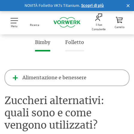
NOVITÀ Folletto VK7s Titanium.
Scopri di più
Il tuo
Ricerca
Menu
Carrello
Consulente
Bimby
Folletto
Alimentazione e benessere
Zuccheri alternativi:
quali sono e come
vengono utilizzati?