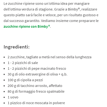
Le zucchine ripiene sono un’ottima idea per mangiare
dell’ottima verdura di stagione. Grazie a Bimby®, realizzare
questo piatto sarà facile e veloce, per un risultato gustoso e
dal successo garantito. Vediamo insieme come preparare le
zucchine ripiene
con Bimby®
.
Ingredienti:
2 zucchine, tagliate a metà nel senso della lunghezza
1 - 2 pizzichi di sale
1 - 2 pizzichi di pepe macinato fresco
30 g di olio extravergine di oliva + q.b.
100 g di cipolla a pezzi
200 g di tacchino arrosto, affettato
80 g di formaggio fresco spalmabile
1 uovo
1 pizzico di noce moscata in polvere