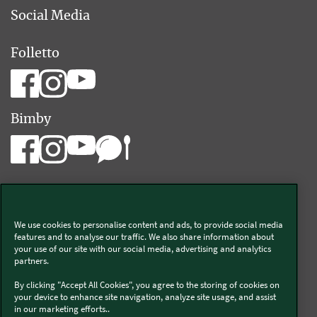
Social Media
Folletto
Bimby
We use cookies to personalise content and ads, to provide social media
Vorwerk Italia s.a.s. di Vorwerk Management s.r.l.
features and to analyse our traffic. We also share information about
your use of our site with our social media, advertising and analytics
C.F. e P.Iva 00793630153
partners.
Chi siamo
Informativa Privacy & Cookies
By clicking "Accept All Cookies", you agree to the storing of cookies on
your device to enhance site navigation, analyze site usage, and assist
Licenza dati ai sensi del Regolamento UE-2023/2854
in our marketing efforts..
Condizioni Generali di Vendita
Informazioni Legali
Diritto di Recesso