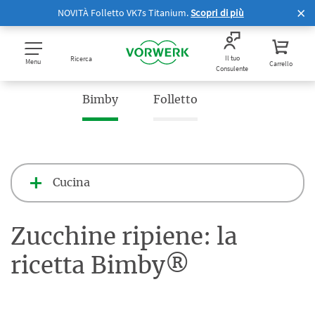
NOVITÀ Folletto VK7s Titanium.
Scopri di più
Il tuo
Ricerca
Menu
Carrello
Consulente
Bimby
Folletto
Cucina
Zucchine ripiene: la
ricetta Bimby®