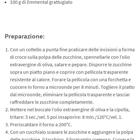
100 g di Emmental grattugiato
Preparazione:
Con un coltello a punta fine praticare delle incisioni a forma
di croce sulla polpa delle zucchine, spennellarle con l’olio
extravergine di oliva, salare e pepare. Disporre le zucchine
sopra un piatto piano e coprire con pellicola trasparente
resistente al calore. Forare la pellicola con una forchetta e
cuocere in forno a microonde per 8 minuti. Togliere il piatto
dal microonde, eliminare la pellicola trasparente e lasciar
raffreddare le zucchine completamente.
Mettere nel boccale l’olio extravergine di oliva e la cipolla,
tritare: 3 sec./vel. 5 poi insaporire: 8 min./120°C/vel. 1.
Preriscaldare il forno a 200°C.
Con un cucchiaio scavare le zucchine e aggiungere la polpa
delle zucchine, il tacchino, il formaggio cremoso, l’uovo e la