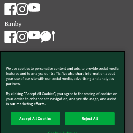
Bimby
We use cookies to personalise content and ads, to provide social media
Vorwerk Italia s.a.s. di Vorwerk Management s.r.l.
features and to analyse our traffic. We also share information about
your use of our site with our social media, advertising and analytics
C.F. e P.Iva 00793630153
partners.
Chi siamo
Informativa Privacy & Cookies
By clicking "Accept All Cookies", you agree to the storing of cookies on
your device to enhance site navigation, analyze site usage, and assist
Licenza dati ai sensi del Regolamento UE-2023/2854
in our marketing efforts..
Condizioni Generali di Vendita
Informazioni Legali
Diritto di Recesso
Imprint
Modello Organizzativo
Codice Etico
Salute e Sicurezza
Accept All Cookies
Reject All
Segnalazioni (whistleblowing)
Dichiarazione di Accessibilità
Verifica prodotti bloccati Bimby
Verifica prodotti Folletto