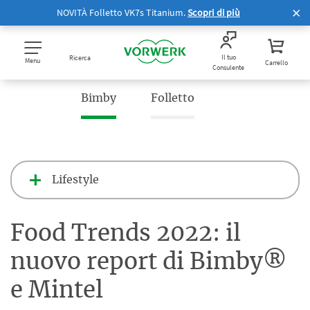
NOVITÀ Folletto VK7s Titanium.
Scopri di più
Il tuo
Ricerca
Menu
Carrello
Consulente
Bimby
Folletto
Lifestyle
Food Trends 2022: il
nuovo report di Bimby®
e Mintel