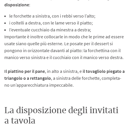
disposizione
:
le forchette a sinistra, con i rebbi verso l’alto;
i coltelli a destra, con le lame verso il piatto;
l’even­tuale cucchiaio da minestra a destra;
Im­portante è inoltre collocarle in modo che le prime ad essere
usate siano quelle più esterne. Le posate per il dessert si
pongo­no in orizzontale davanti al piatto: la for­chettina con il
manico verso sinistra e il cucchiaio con il manico verso destra.
Il piattino per il pane
, in alto a sinistra, e
il tovagliolo piegato a
triangolo o a rettan­golo
, a sinistra delle forchette, completa­
no un’apparecchiatura impeccabile.
La disposizione degli invitati
a tavola