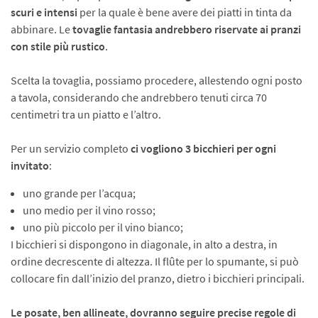
scuri e intensi
per la quale è bene avere dei piatti in tinta da
abbinare. Le
tova­glie fantasia andrebbero riservate ai pranzi
con stile più rustico
.
Scelta la tovaglia, possiamo procedere, allestendo ogni posto
a tavola, considerando che andreb­bero tenuti circa 70
centimetri tra un piat­to e l’altro.
Per un servizio completo
ci vogliono
3 bic­chieri per ogni
invitato
:
uno grande per l’acqua;
uno medio per il vino rosso;
uno più piccolo per il vino bianco;
I bicchieri si dispongono in diagonale, in alto a destra, in
ordine decrescente di altezza. Il flûte per lo spumante, si può
collo­care fin dall’inizio del pranzo, dietro i bic­chieri principali.
Le posate, ben allineate, dovranno seguire precise regole di