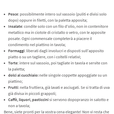
Pesce
: possibilmente intero sul vassoio (puliti e divisi solo
dopo) oppure in filetti, con la paletta apposita;
Insalate
: condite solo con un filo d'olio, non in contenitore
metallico ma in ciotole di cristallo o vetro, con le apposite
posate. Ogni commensale completerà a piacere il
condimento nel piattino in tavola;
Formaggi
: liberati dagli involucri e disposti sull'apposito
piatto o su un tagliere, con i coltelli relativi;
Torte
: intere sul vassoio, poi tagliate in tavola e servite con
la paletta;
dolci al cucchiaio:
nelle singole coppette appoggiate su un
piattino;
Frutti
: nella fruttiera, già lavati e asciugati. Se si tratta di uva
già divisa in piccoli grappoli;
Caffè, liquori, pasticcini
si servono dopopranzo in salotto e
non a tavola;
Bene, siete pronti per la vostra cena elegante! Non vi resta che