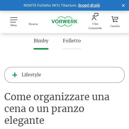
NOVITÀ Folletto VK7s Titanium.
Scopri di più
Il tuo
Ricerca
Menu
Carrello
Consulente
Bimby
Folletto
Lifestyle
Come organizzare una
cena o un pranzo
elegante