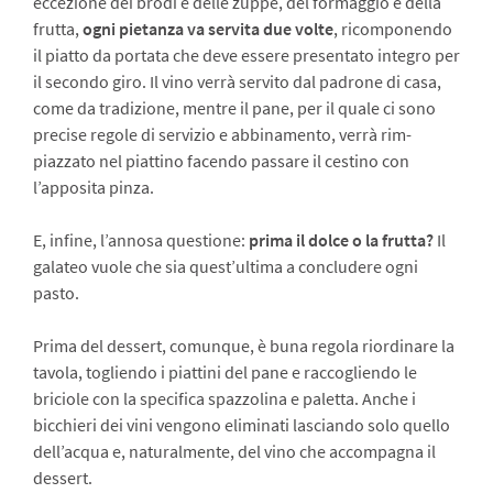
eccezione dei brodi e delle zuppe, del formaggio e della
frutta,
ogni pietanza va servita due volte
, ricompo­nendo
il piatto da portata che deve esse­re presentato integro per
il secondo giro. Il vi­no verrà servito dal padrone di casa,
co­me da tradizione, mentre il pane, per il quale ci sono
precise regole di servizio e abbinamento, verrà rim­
piazzato nel piattino facendo passare il cestino con
l’apposita pinza.
E, infine, l’annosa questione:
prima il dolce o la frutta?
Il
galateo vuole che sia quest’ultima a concludere ogni
pasto.
Prima del dessert, comunque, è buna regola riordinare la
tavola, togliendo i piattini del pane e raccogliendo le
briciole con la specifica spazzolina e paletta. Anche i
bicchieri dei vini vengono eliminati la­sciando solo quello
dell’acqua e, natural­mente, del vino che accompagna il
des­sert.