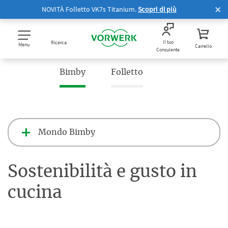
NOVITÀ Folletto VK7s Titanium.
Scopri di più
Il tuo
Ricerca
Menu
Carrello
Consulente
Bimby
Folletto
Mondo Bimby
Sostenibilità e gusto in
cucina