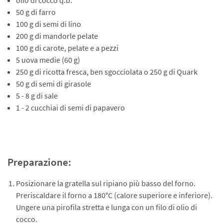
olio di cocco q.b.
50 g di farro
100 g di semi di lino
200 g di mandorle pelate
100 g di carote, pelate e a pezzi
5 uova medie (60 g)
250 g di ricotta fresca, ben sgocciolata o 250 g di Quark
50 g di semi di girasole
5 - 8 g di sale
1 - 2 cucchiai di semi di papavero
Preparazione:
Posizionare la gratella sul ripiano più basso del forno.
Preriscaldare il forno a 180°C (calore superiore e inferiore).
Ungere una pirofila stretta e lunga con un filo di olio di
cocco.