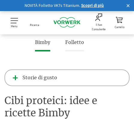
NOVITÀ Folletto VK7s Titanium.
Scopri di più
Il tuo
Ricerca
Menu
Carrello
Consulente
Bimby
Folletto
Storie di gusto
Cibi proteici: idee e
ricette Bimby