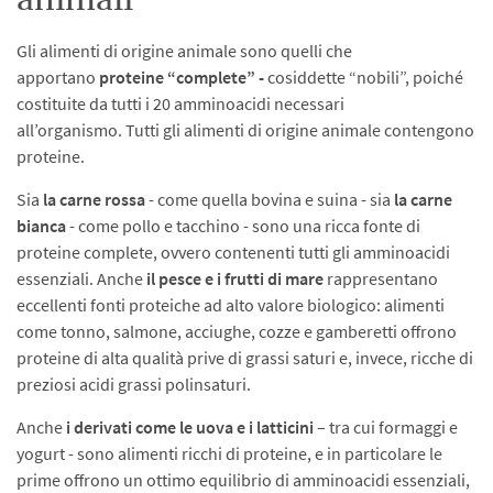
animali
Gli alimenti di origine animale sono quelli che
apportano
proteine “complete” -
cosiddette “nobili”, poiché
costituite da tutti i 20 amminoacidi necessari
all’organismo. Tutti gli alimenti di origine animale contengono
proteine.
Sia
la carne rossa
- come quella bovina e suina - sia
la carne
bianca
- come pollo e tacchino - sono una ricca fonte di
proteine complete, ovvero contenenti tutti gli amminoacidi
essenziali. Anche
il pesce e i frutti di mare
rappresentano
eccellenti fonti proteiche ad alto valore biologico: alimenti
come tonno, salmone, acciughe, cozze e gamberetti offrono
proteine di alta qualità prive di grassi saturi e, invece, ricche di
preziosi acidi grassi polinsaturi.
Anche
i derivati come le uova e i latticini
– tra cui formaggi e
yogurt - sono alimenti ricchi di proteine, e in particolare le
prime offrono un ottimo equilibrio di amminoacidi essenziali,