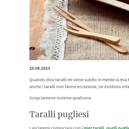
20.08.2023
Quando dico taralli mi viene subito in mente la mia t
anche i taralli non fanno eccezione, ne esistono infat
Scopriamone insieme qualcuna.
Taralli pugliesi
Lasciatemi cominciare con
i miei taralli, quelli pugli