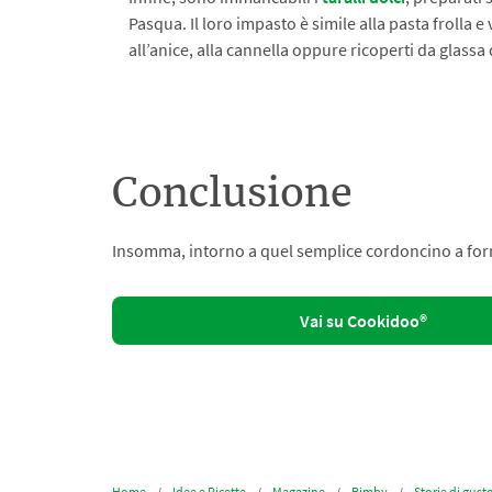
Pasqua. Il loro impasto è simile alla pasta frolla
all’anice, alla cannella oppure ricoperti da glassa
Conclusione
Insomma, intorno a quel semplice cordoncino a forma 
Vai su Cookidoo®
Home
Idee e Ricette
Magazine
Bimby
Storie di gust