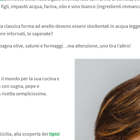
igli, impastò acqua, farina, olio e vino bianco (ingredienti immanca
ta la classica forma ad anello devono essere sbollentati in acqua leg
re infornati, lo sapevate?
agna olive, salumi e formaggi…ma attenzione, uno tira l’altro!
o il mondo per la sua cucina e
oè con sugna, pepe e
ricetta semplicissima.
icilia, alla scoperta dei
tipici