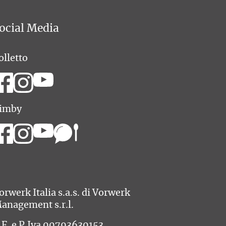
ocial Media
olletto
imby
orwerk Italia s.a.s. di Vorwerk
anagement s.r.l.
.F. e P.Iva 00793630153