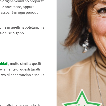
 in origine venivano preparati
il 2 novembre, oppure
 pressoché in ogni periodo
 come in quelli napoletani, ma
sa e si sciolgono
caldati
, molto simili a quelli
viamente di questi taralli
lizzo di peperoncino e ‘nduja,
soprattutto nel periodo di