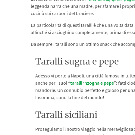
leggenda narra che una madre, per sfamare i propri f
cucinò sui carboni del braciere.
La particolarità di questi taralli è che una volta da
affinché si asciughino completamente, prima di esse
Da sempre i taralli sono un ottimo snack che accomp
Taralli sugna e pepe
Adesso vi porto a Napoli, una città famosa in tutt
anche per i suoi “
taralli ‘nzogna e pepe
”: fatti ci
mandorle. Un connubio perfetto e goloso per una 
Insomma, sono la fine del mondo!
Taralli siciliani
Proseguiamo il nostro viaggio nella meravigliosa S