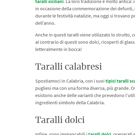
taralli siciliani
. La loro tradizione è molto antica:
in occasione della commemorazione dei defunti, 
durante le festività natalizie, ma oggi si trovano
dell’anno.
Anche in questi taralli viene utilizzato lo strutto,
al contrario di questi sono dolci, ricoperti di glas
letteralmente in bocca!
Taralli calabresi
Spostiamoci in Calabria, con i suoi
tipici taralli s
pugliesi ma con una forma diversa, più grande. Ov
esistono anche delle varianti che prevedono l’uti
ingredienti simbolo della Calabria.
Taralli dolci
Infine, sono immancabili i
taralli dolci
, preparati 