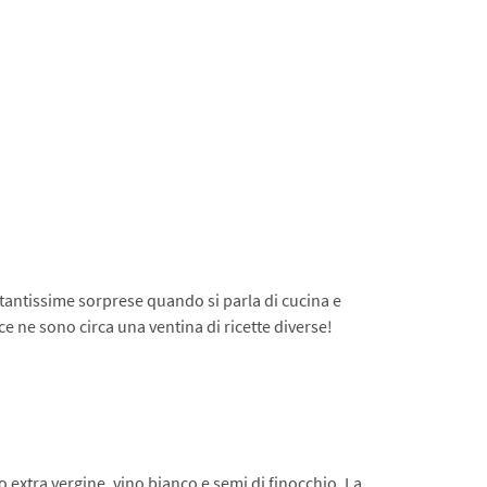
e tantissime sorprese quando si parla di cucina e
ce ne sono circa una ventina di ricette diverse!
o extra vergine, vino bianco e semi di finocchio. La