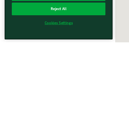
Reject All
Cookies Settings
Vorwerk vicino a te
Trovati
367
risultati
Filtri