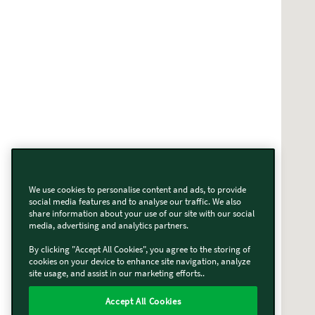
We use cookies to personalise content and ads, to provide
social media features and to analyse our traffic. We also
share information about your use of our site with our social
media, advertising and analytics partners.
By clicking "Accept All Cookies", you agree to the storing of
cookies on your device to enhance site navigation, analyze
site usage, and assist in our marketing efforts..
Accept All Cookies