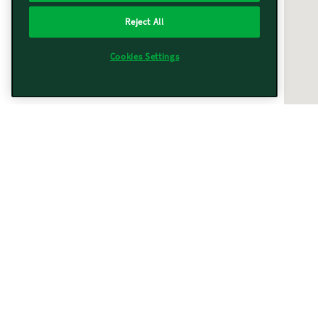
Reject All
Cookies Settings
Vorwerk vicino a te
Trovati
367
risultati
Filtri