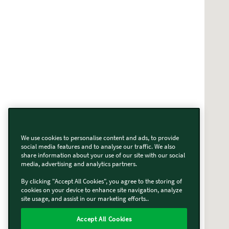
We use cookies to personalise content and ads, to provide
social media features and to analyse our traffic. We also
share information about your use of our site with our social
media, advertising and analytics partners.
By clicking "Accept All Cookies", you agree to the storing of
cookies on your device to enhance site navigation, analyze
site usage, and assist in our marketing efforts..
Accept All Cookies