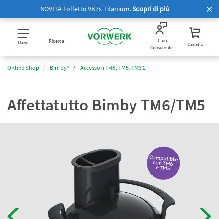
NOVITÀ Folletto VK7s Titanium.
Scopri di più
Il tuo
Ricerca
Menu
Carrello
Consulente
Online Shop
Bimby®
Accessori TM6, TM5, TM31
Affettatutto Bimby TM6/TM5