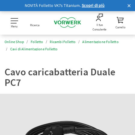
NOVITÀ Folletto VK7s Titanium.
Scopri di più
Il tuo
Ricerca
Menu
Carrello
Consulente
Online Shop
Folletto
Ricambi Folletto
Alimentazione Folletto
Cavi di Alimentazione Folletto
Cavo caricabatteria Duale
PC7