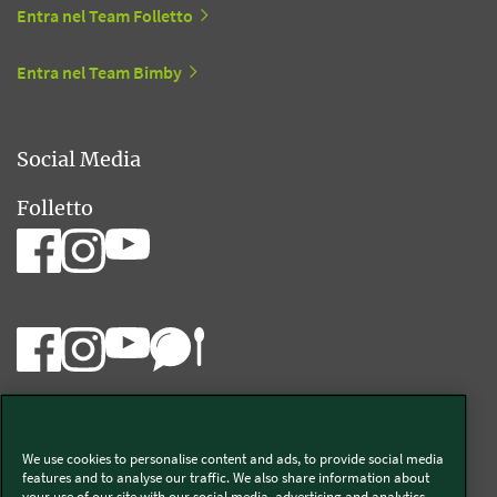
Entra nel Team Folletto
Entra nel Team Bimby
Social Media
Folletto
Bimby
We use cookies to personalise content and ads, to provide social media
Vorwerk Italia s.a.s. di Vorwerk Management s.r.l.
features and to analyse our traffic. We also share information about
your use of our site with our social media, advertising and analytics