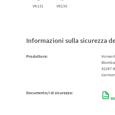
VK131
VK130
Informazioni sulla sicurezza d
Produttore:
Vorwerk
Blomba
42287 
German
Documento/i di sicurezza:
Mi