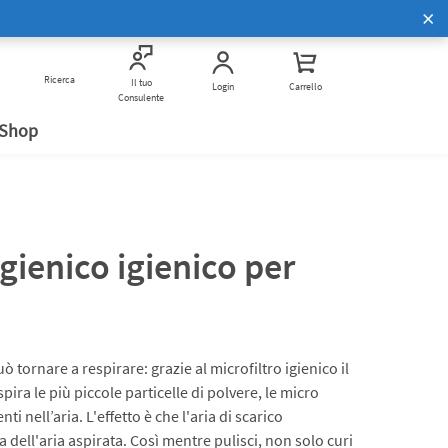
Scopri di più
Corsi di Cucina Bimby
to
Ricerca
Vivi Bimby insieme a noi
Verifica anti frode
Il tuo
Login
Carrello
Consulente
 Shop
igienico igienico per
uò tornare a respirare: grazie al microfiltro igienico il
ira le più piccole particelle di polvere, le micro
nti nell’aria. L'effetto è che l'aria di scarico
a dell'aria aspirata. Così mentre pulisci, non solo curi