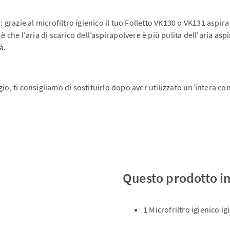
 grazie al microfiltro igienico il tuo Folletto VK130 o VK131 aspira 
to è che l'aria di scarico dell’aspirapolvere è più pulita dell'aria as
à.
ggio, ti consigliamo di sostituirlo dopo aver utilizzato un’intera confe
Questo prodotto i
1 Microfriltro igienico i