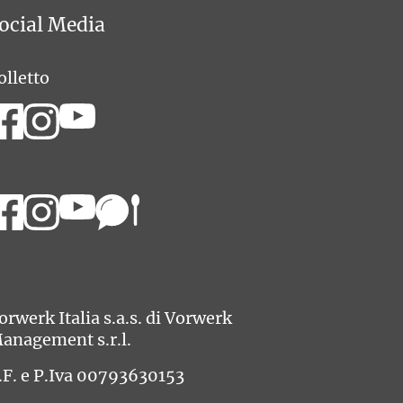
ocial Media
olletto
imby
orwerk Italia s.a.s. di Vorwerk
anagement s.r.l.
.F. e P.Iva 00793630153