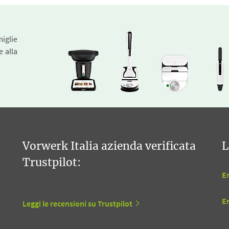
miglie
e alla
Vorwerk Italia azienda verificata
L
Trustpilot:
En
E
Leggi le recensioni su Trustpilot