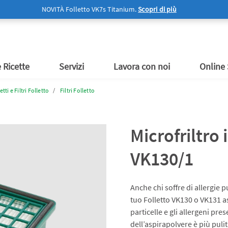
Bimby
TM6
NOVITÀ Folletto VK7s Titanium.
Scopri di più
oo
Ricerca Centro Assistenza
by
i informazioni su Bimby
Magazine
Trova un Vorwerk Point o un
Informazioni sui Voucher
by
edi informazioni su
by
by
by
etto
Online Shop
Vorwerk Point
Assistenza
Bimby
Centro Assistenza Autorizza
na senza pensieri
y
te, consigli, novità
a nel Team
ne Shop
Accessori e tanto altro
Vieni a trovarci
Vorwerk
Online Shop
a tua Incaricata Bimby
ity Ricette Bimby
Contattaci
e Ricette
Servizi
Lavora con noi
Online
tti e Filtri Folletto
Filtri Folletto
Microfriltro 
VK130/1
Anche chi soffre di allergie p
tuo Folletto VK130 o VK131 asp
particelle e gli allergeni prese
dell’aspirapolvere è più pulit