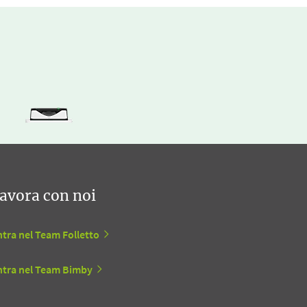
avora con noi
tra nel Team Folletto
ntra nel Team Bimby