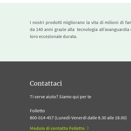
I nostri prodotti migliorano la vita di milioni di fa
da 140 anni grazie alla tecnologia all’avanguardia 
loro eccezionale durata.
Contattaci
Ti serve aiuto? Siamo qui per te
Folletto
800-014-457 (Lunedì-Venerdì dalle 8.30 alle 18.00)
Modulo di contatto Folletto